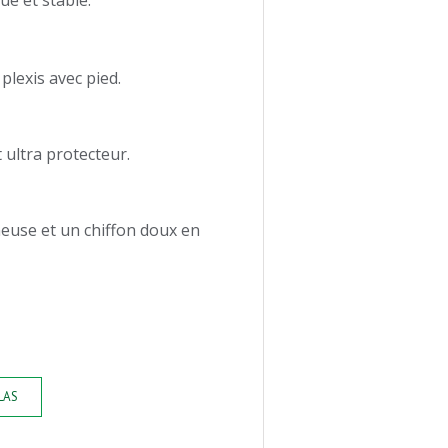
ue et stable.
 plexis avec pied.
 ultra protecteur.
neuse et un chiffon doux en
LAS