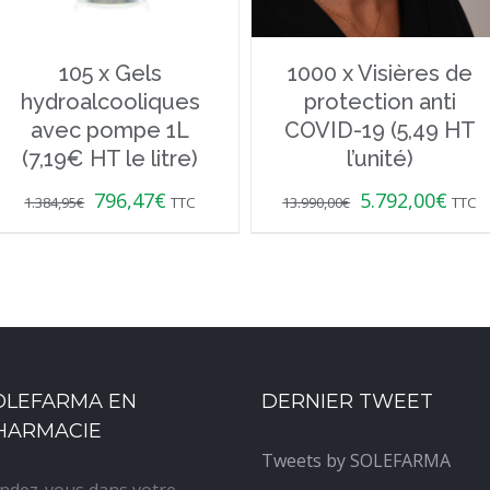
105 x Gels
1000 x Visières de
hydroalcooliques
protection anti
avec pompe 1L
COVID-19 (5,49 HT
(7,19€ HT le litre)
l’unité)
796,47
€
5.792,00
€
1.384,95
€
TTC
13.990,00
€
TTC
OLEFARMA EN
DERNIER TWEET
HARMACIE
Tweets by SOLEFARMA