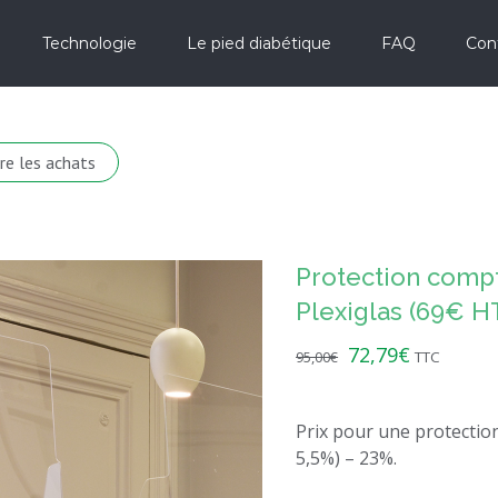
Technologie
Le pied diabétique
FAQ
Con
re les achats
Protection comp
Plexiglas (69€ HT
72,79
€
95,00
€
TTC
Prix pour une protection
5,5%) – 23%.