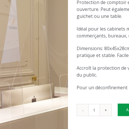
Protection de comptoir 
ouverture. Peut égaleme
guichet ou une table.
Idéal pour les cabinets 
commerçants, bureaux, e
Dimensions: 80x45x28cm.
pratique et stable. Facil
Accroît la protection de
du public.
Pour un déconfinement e
A
quantité
de
Protection