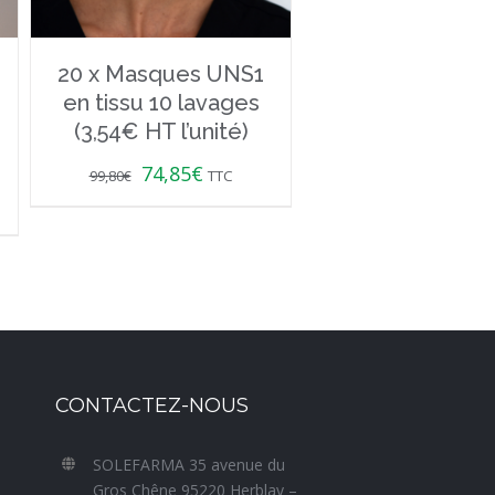
20 x Masques UNS1
en tissu 10 lavages
(3,54€ HT l’unité)
74,85
€
99,80
€
TTC
CONTACTEZ-NOUS
SOLEFARMA 35 avenue du
Gros Chêne 95220 Herblay –