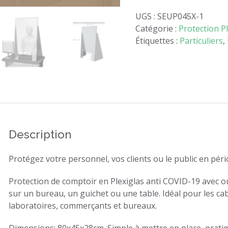
comptoir
UGS :
SEUP045X-1
COVID-
Catégorie :
Protection Pl
19
Étiquettes :
Particuliers
,
en
Plexiglas
(69€
HT
l'unité)
Description
Protégez votre personnel, vos clients ou le public en pér
Protection de comptoir en Plexiglas anti COVID-19 avec 
sur un bureau, un guichet ou une table. Idéal pour les c
laboratoires, commerçants et bureaux.