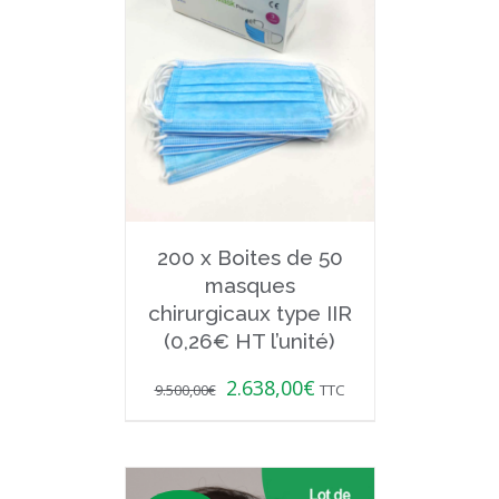
200 x Boites de 50
masques
chirurgicaux type IIR
(0,26€ HT l’unité)
2.638,00
€
9.500,00
€
TTC