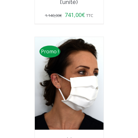
l’unité)
741,00
€
1.140,00
€
TTC
Promo !