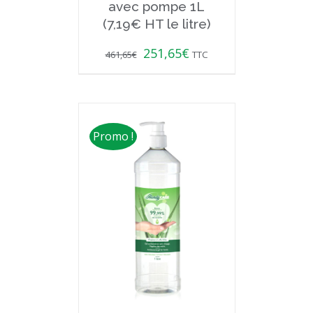
avec pompe 1L
(7,19€ HT le litre)
251,65
€
461,65
€
TTC
Promo !