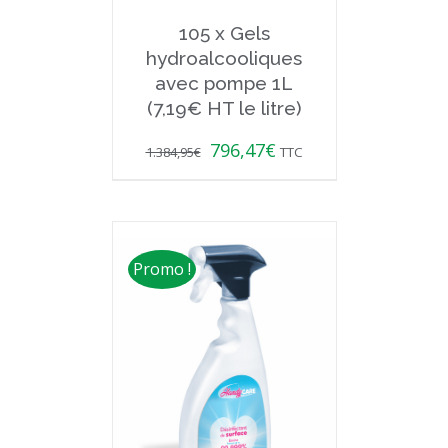
105 x Gels
hydroalcooliques
avec pompe 1L
(7,19€ HT le litre)
796,47
€
1.384,95
€
TTC
Promo !