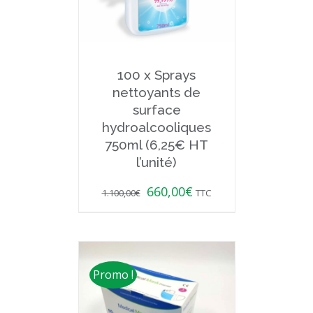
100 x Sprays
nettoyants de
surface
hydroalcooliques
750ml (6,25€ HT
l’unité)
660,00
€
1.100,00
€
TTC
Promo !