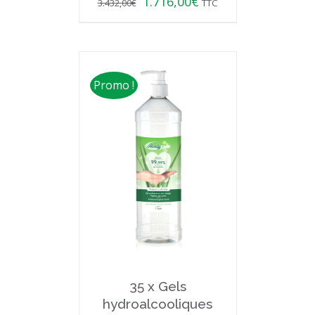
1.716,00
€
3.432,00
€
TTC
Promo !
35 x Gels
hydroalcooliques