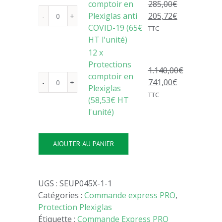
comptoir en
285,00
€
COVID-
Plexiglas anti
205,72
€
19
quantité
COVID-19 (65€
TTC
en
de
HT l'unité)
Plexiglas
3
12 x
(69€
x
Protections
HT
Protections
1.140,00
€
comptoir en
l'unité)
comptoir
741,00
€
quantité
Plexiglas
en
TTC
de
(58,53€ HT
Plexiglas
12
l'unité)
anti
x
COVID-
Protections
19
AJOUTER AU PANIER
comptoir
(65€
en
HT
Plexiglas
l'unité)
(58,53€
UGS :
SEUP045X-1-1
HT
Catégories :
Commande express PRO
,
l'unité)
Protection Plexiglas
Étiquette :
Commande Express PRO