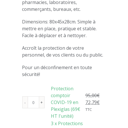
pharmacies, laboratoires,
commerçants, bureaux, etc.
Dimensions: 80x45x28cm. Simple à
mettre en place, pratique et stable.
Facile à déplacer et à nettoyer.
Accroît la protection de votre
personnel, de vos clients ou du public.
Pour un déconfinement en toute
sécurité!
Protection
comptoir
95,00
€
COVID-19 en
72,79
€
quantité
Plexiglas (69€
TTC
de
HT l'unité)
Protection
3 x Protections
comptoir