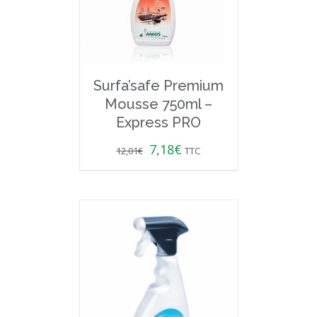
Surfa’safe Premium
Mousse 750ml –
Express PRO
7,18
€
12,01
€
TTC