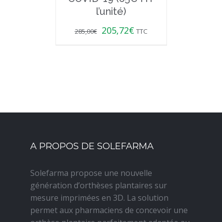
l’unité)
205,72
€
285,00
€
TTC
A PROPOS DE SOLEFARMA
Solefarma propose une nouvelle
génération d’orthèses plantaires sur
mesure imprimées en 3D. La solution
permet aux pharmaciens de concevoir une