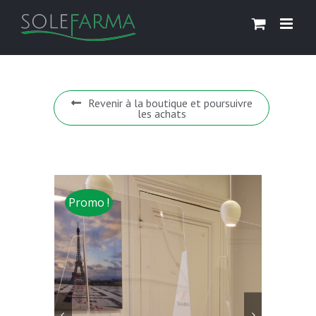
Skip
to
content
Revenir à la boutique et poursuivre
les achats
Promo !

