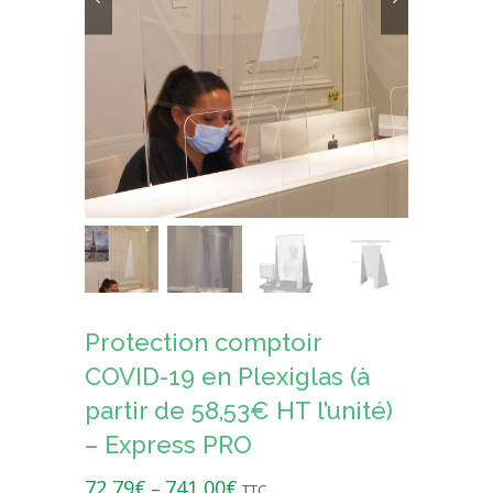
Protection comptoir
COVID-19 en Plexiglas (à
partir de 58,53€ HT l’unité)
– Express PRO
72,79
€
741,00
€
–
TTC