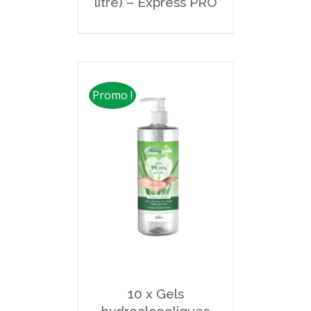
litre) – Express PRO
Promo !
10 x Gels