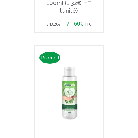
100ml (1,32€ HT
l’unité)
171,60
€
343,20
€
TTC
Promo !