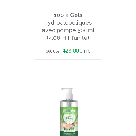
100 x Gels
hydroalcooliques
avec pompe 500ml
(4.06 HT l’unité)
428,00
€
660,00
€
TTC