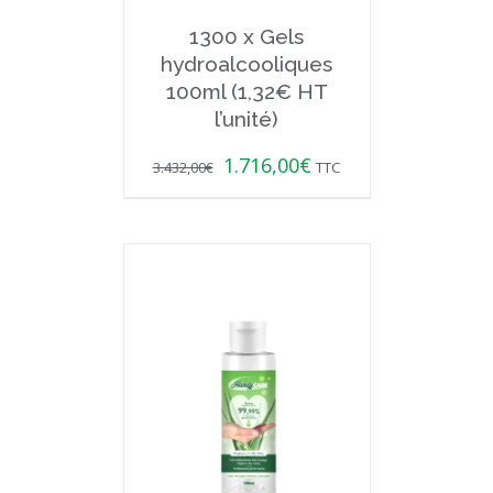
1300 x Gels
hydroalcooliques
100ml (1,32€ HT
l’unité)
1.716,00
€
3.432,00
€
TTC