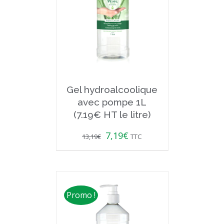
Gel hydroalcoolique
avec pompe 1L
(7.19€ HT le litre)
7,19
€
13,19
€
TTC
Promo !