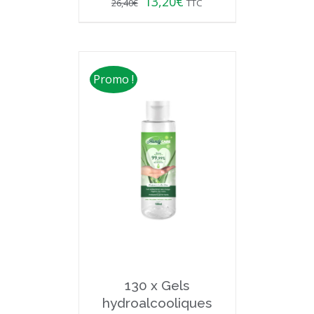
13,20
€
26,40
€
TTC
Promo !
130 x Gels
hydroalcooliques