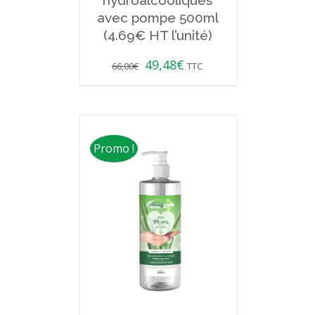
hydroalcooliques
avec pompe 500ml
(4.69€ HT l’unité)
49,48
€
66,00
€
TTC
Promo !