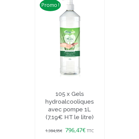
Promo !
105 x Gels
hydroalcooliques
avec pompe 1L
(7,19€ HT le litre)
796,47
€
1.384,95
€
TTC