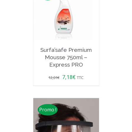
Surfa’safe Premium
Mousse 750ml –
Express PRO
7,18
€
12,01
€
TTC
Promo !